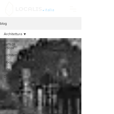
.
LOCALIS
italia
blog
Architettura
Tutti gli
articoli
Architettura
Moda
Arte
Design