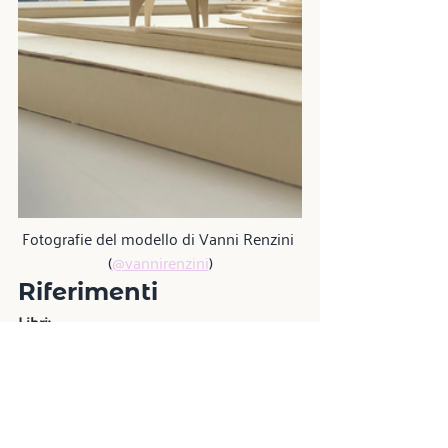
Fotografie del modello di Vanni Renzini 
(
@vannirenzini
)
Riferimenti
Libri:
Paulo Mendes da Rocha. 
La Città 
per Tutti: Scritti Scelti
. A cura di 
Carlo Gandolfi, Nottetempo, 2021. 
Montaner, Josep Maria, and Maria 
Isabel Villac. 
Mendes Da Rocha
. Gili, 