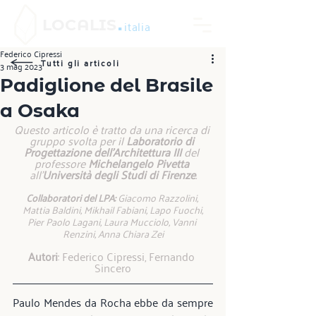
.
LOCALIS
italia
Federico Cipressi
Tutti gli articoli
3 mag 2023
Padiglione del Brasile
a Osaka
Questo articolo è tratto da una ricerca di 
gruppo svolta per il 
Laboratorio di 
Progettazione dell'Architettura III
 del 
professore 
Michelangelo Pivetta
all'
Università degli Studi di Firenze
.
Collaboratori del LPA:
 Giacomo Razzolini, 
Mattia Baldini, Mikhail Fabiani, Lapo Fuochi,
Pier Paolo Lagani, Laura Mucciolo, Vanni 
Renzini, Anna Chiara Zei
Autori
: Federico Cipressi, Fernando 
Sincero
Paulo Mendes da Rocha ebbe da sempre 