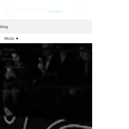
.
LOCALIS
brasil
blog
Moda
Todos
os
posts
Arquitetura
Moda
Arte
Design