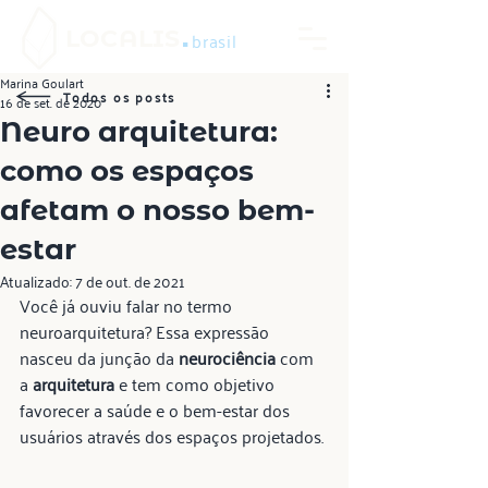
.
LOCALIS
brasil
Marina Goulart
Todos os posts
16 de set. de 2020
Neuro arquitetura:
como os espaços
afetam o nosso bem-
estar
Atualizado:
7 de out. de 2021
Você já ouviu falar no termo 
neuroarquitetura? Essa expressão 
nasceu da junção da 
neurociência 
com 
a 
arquitetura 
e tem como objetivo 
favorecer a saúde e o bem-estar dos 
usuários através dos espaços projetados.