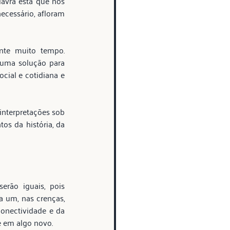
avra esta que nos 
essário, afloram 
te muito tempo. 
 uma solução para 
cial e cotidiana e 
nterpretações sob 
s da história, da 
rão iguais, pois 
 um, nas crenças, 
onectividade e da 
e em algo novo.