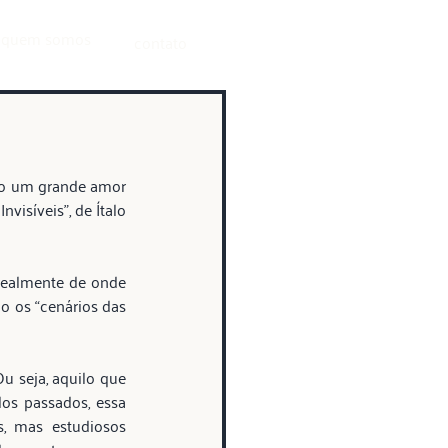
quem somos
contato
do um grande amor 
isíveis”, de Ítalo 
realmente de onde 
o os “cenários das 
Ou seja, aquilo que 
os passados, essa 
, mas estudiosos 