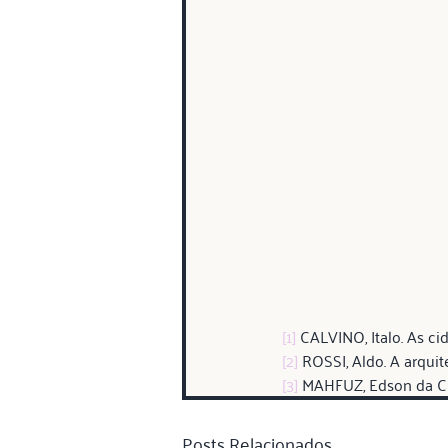
[1]
 CALVINO, Italo. As ci
[2]
 ROSSI, Aldo. A arquit
[3]
 MAHFUZ, Edson da Cun
Posts Relacionados