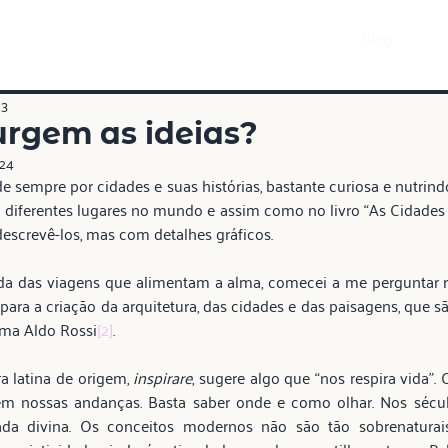
blog
23
urgem as ideias?
024
e sempre por cidades e suas histórias, bastante curiosa e nutrin
ri diferentes lugares no mundo e assim como no livro “As Cidades Inv
descrevê-los, mas com detalhes gráficos.
da das viagens que alimentam a alma, comecei a me perguntar 
ara a criação da arquitetura, das cidades e das paisagens, que sã
rma Aldo Rossi
[2]
.
 latina de origem, 
inspirare
, sugere algo que “nos respira vida”. 
 em nossas andanças. Basta saber onde e como olhar. Nos sécul
rada divina. Os conceitos modernos não são tão sobrenaturais