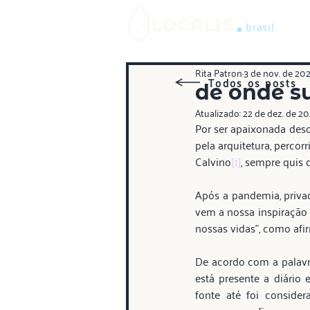
.
LOCALIS
brasil
Rita Patron
3 de nov. de 20
Todos os posts
de onde s
Atualizado:
22 de dez. de 2
Por ser apaixonada desd
pela arquitetura, percor
Calvino
[1]
, sempre quis 
Após a pandemia, priva
vem a nossa inspiração p
nossas vidas”, como afi
De acordo com a palavra
está presente a diário
fonte até foi conside