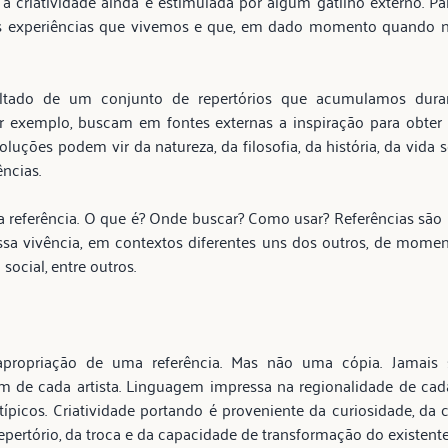
 criatividade ainda é estimulada por algum gatilho externo. Pal
s experiências que vivemos e que, em dado momento quando nec
ltado de um conjunto de repertórios que acumulamos duran
por exemplo, buscam em fontes externas a inspiração para obter
luções podem vir da natureza, da filosofia, da história, da vida so
ncias.
a referência. O que é? Onde buscar? Como usar? Referências são i
ssa vivência, em contextos diferentes uns dos outros, de momento
 social, entre outros.
ropriação de uma referência. Mas não uma cópia. Jamais se
 de cada artista. Linguagem impressa na regionalidade de cada
ípicos. Criatividade portando é proveniente da curiosidade, da c
epertório, da troca e da capacidade de transformação do existent