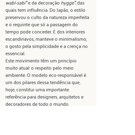
wabi-sabi*
 e da decoração 
hygge*
, das 
quais tem influência. Do Japão, o estilo 
preservou o culto da natureza imperfeita 
e o requinte que só a passagem do 
tempo pode conceder. E dos interiores 
escandinavos, manteve o minimalismo, 
o gosto pela simplicidade e a crença no 
essencial. 
Este movimento têm um princípio 
muito atual: o respeito pelo meio 
ambiente. O modelo eco-responsável é 
um dos pilares dessa tendência que, 
hoje, constitui uma importante 
referência para designers, arquitetos e 
decoradores de todo o mundo.
Wabi-sabi: 
filosofia que prega a beleza 
na imperfeição, e que se refere a aceitar 
que o belo é imperfeito.