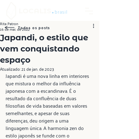
.
LOCALIS
brasil
Rita Patron
Todos os posts
16 de mai. de 2022
Japandi, o estilo que
vem conquistando
espaço
Atualizado:
21 de jan. de 2023
Japandi é uma nova linha em interiores 
que mistura o melhor da influência 
japonesa com a escandinava. É o 
resultado da confluência de duas 
filosofias de vida baseadas em valores 
semelhantes, e apesar de suas 
diferenças, deu origem a uma 
linguagem única. A harmonia zen do 
estilo japonês se funde com o 