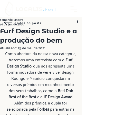
.
LOCALIS
brasil
Fernando Sincero
Todos os posts
16 de jan. de 2020
Furf Design Studio e a
produção do bem
Atualizado:
15 de mai. de 2021
Como abertura da nossa nova categoria, 
trazemos uma entrevista com o 
Furf 
Design Studio
, que nos apresenta uma 
forma inovadora de ver e viver design. 
Rodrigo e Maurício conquistaram 
diversos prêmios em reconhecimento 
dos seus trabalhos, como o 
Red Dot: 
Best of the Best
 e o 
iF Design Award
. 
Além dos prêmios, a dupla foi 
selecionada pela 
Forbes
 para entrar na 