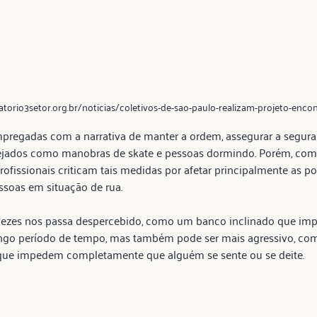
atorio3setor.org.br/noticias/coletivos-de-sao-paulo-realizam-projeto-encont
mpregadas com a narrativa de manter a ordem, assegurar a seguran
ados como manobras de skate e pessoas dormindo. Porém, com a
profissionais criticam tais medidas por afetar principalmente as 
ssoas em situação de rua.
 vezes nos passa despercebido, como um banco inclinado que imp
go período de tempo, mas também pode ser mais agressivo, co
que impedem completamente que alguém se sente ou se deite.