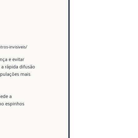
ros-invisiveis/
ça e evitar 
 rápida difusão 
populações mais 
ede a 
mo espinhos 