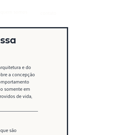
quem somos
contato
ossa
rquitetura e do 
obre a concepção 
 comportamento 
não somente em 
rovidos de vida, 
 que são 