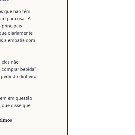
as que não têm 
o para usar. A 
principais 
 que diariamente 
ais a empatia com 
 elas não 
 comprar bebida”, 
 pedindo dinheiro 
mem em questão 
, que disse que 
timos 