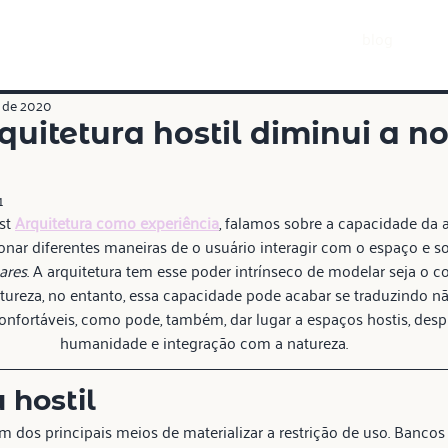
blog
. de 2020
uitetura hostil diminui a n
1
st 
Arquitetura como experiência
, falamos sobre a capacidade da a
nar diferentes maneiras de o usuário interagir com o espaço e s
ares
. A arquitetura tem esse poder intrínseco de modelar seja o
ureza, no entanto, essa capacidade pode acabar se traduzindo 
confortáveis, como pode, também, dar lugar a espaços hostis, desp
humanidade e integração com a natureza.
 hostil
m dos principais meios de materializar a restrição de uso. Bancos