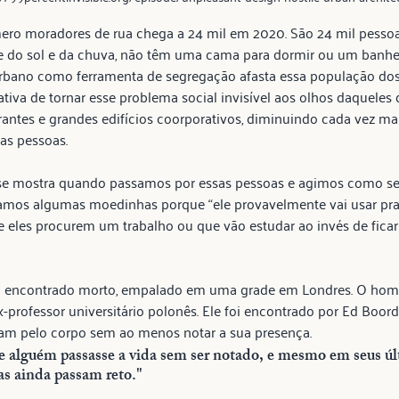
ero moradores de rua chega a 24 mil em 2020. São 24 mil pesso
e do sol e da chuva, não têm uma cama para dormir ou um banheir
rbano como ferramenta de segregação afasta essa população dos 
tiva de tornar esse problema social invisível aos olhos daqueles
rantes e grandes edifícios coorporativos, diminuindo cada vez m
as pessoas.
 se mostra quando passamos por essas pessoas e agimos como se
amos algumas moedinhas porque “ele provavelmente vai usar pra
eles procurem um trabalho ou que vão estudar ao invés de ficar
encontrado morto, empalado em uma grade em Londres. O ho
professor universitário polonês. Ele foi encontrado por Ed Boord
ram pelo corpo sem ao menos notar a sua presença.
e alguém passasse a vida sem ser notado, e mesmo em seus úl
s ainda passam reto."