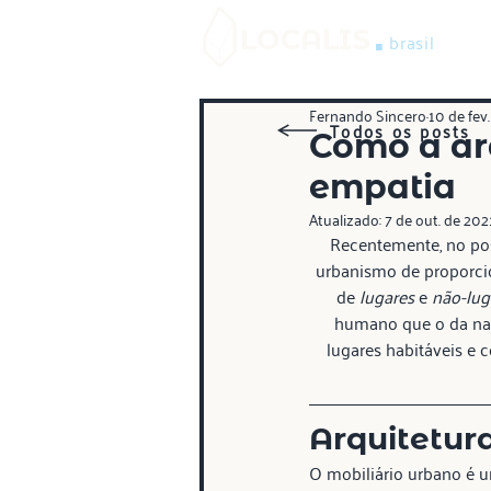
.
LOCALIS
brasil
Fernando Sincero
10 de fev
Todos os posts
Como a arq
empatia
Atualizado:
7 de out. de 202
Recentemente, no po
urbanismo de proporcio
de 
lugares
 e 
não-lug
humano que o da nat
lugares habitáveis e 
Arquitetura
O mobiliário urbano é u