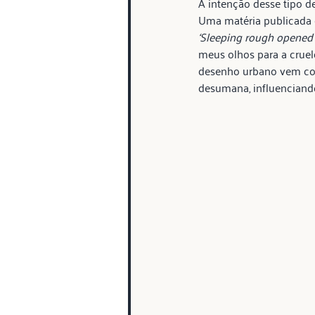
A intenção desse tipo d
Uma matéria publicada e
‘Sleeping rough opened m
meus olhos para a cruel
desenho urbano vem con
desumana, influenciando