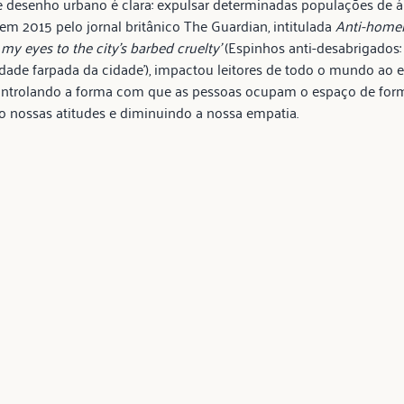
e desenho urbano é clara: expulsar determinadas populações de ár
m 2015 pelo jornal britânico The Guardian, intitulada 
Anti-homele
y eyes to the city’s barbed cruelty’ 
(Espinhos anti-desabrigados:
dade farpada da cidade’), impactou leitores de todo o mundo ao 
trolando a forma com que as pessoas ocupam o espaço de forma
 nossas atitudes e diminuindo a nossa empatia.