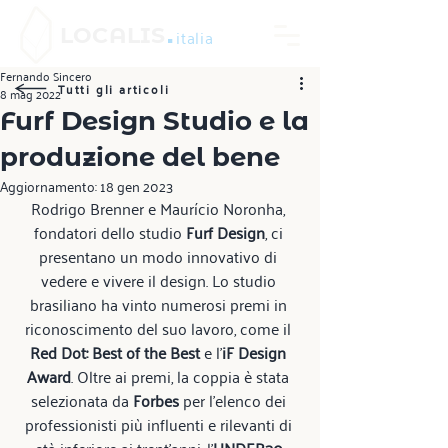
.
LOCALIS
italia
Fernando Sincero
Tutti gli articoli
8 mag 2022
Furf Design Studio e la
produzione del bene
Aggiornamento:
18 gen 2023
Rodrigo Brenner e Maurício Noronha, 
fondatori dello studio 
Furf Design
, ci 
presentano un modo innovativo di 
vedere e vivere il design. Lo studio 
brasiliano ha vinto numerosi premi in 
riconoscimento del suo lavoro, come il 
Red Dot: Best of the Best 
e l'
iF Design 
Award
. Oltre ai premi, la coppia è stata 
selezionata da 
Forbes
 per l’elenco dei 
professionisti più influenti e rilevanti di 