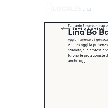
.
LOCALIS
italia
Fernando Sincero
15 mag 2
Tutti gli articoli
Lina Bo Bar
Aggiornamento:
18 gen 20
Ancora oggi la presenza 
studiata, e la professi
furono le protagoniste di
anche oggi.