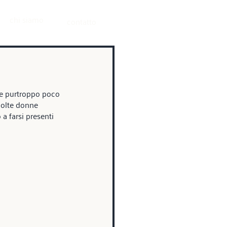
chi siamo
contatto
a e purtroppo poco 
molte donne 
a farsi presenti 