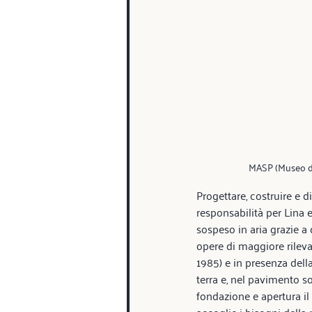
MASP (Museo d'
Progettare, costruire e d
responsabilità per Lina e
sospeso in aria grazie a 
opere di maggiore rilevan
1985) e in presenza della
terra e, nel pavimento so
fondazione e apertura il
accoglie i bisogni della