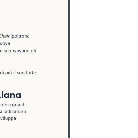
hair
 (poltrona 
nuova 
e si trovavano gli 
i più il suo forte 
liana
ieme a grandi 
si radicarono 
sviluppa 