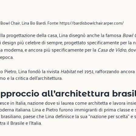
Bowl Chair, Lina Bo Bardi. Fonte: https://bardisbowlchair.arper.com/
 progettazione della casa, Lina disegnò anche la famosa 
Bowl C
 di design più celebre di sempre, progettato specificamente per la 
sa moderna, e ancora più specificamente per la 
Casa de Vidro
, dov
’epoca.
Pietro, Lina fondò la rivista 
Habitat 
nel 1951, rafforzando ancora d
mo e la critica dell’architettura.
proccio all’architettura brasi
esce in Italia, nazione dove si laurea come architetta e lavora ins
oderna italiana. Lina e Pietro furono immigranti di prima classe e 
brasiliano, paese che Lina definisce la sua “nazione per scelta” e 
 il Brasile e l'Italia.