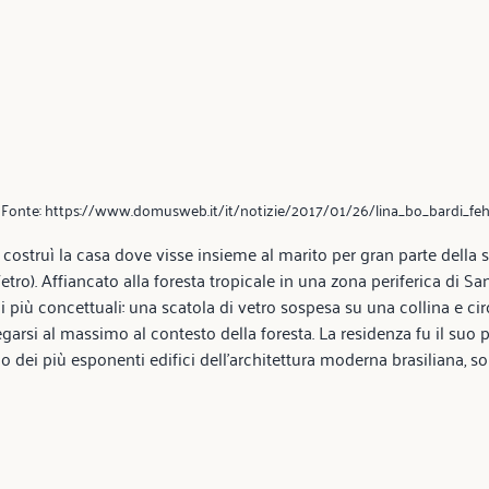
. Fonte: https://www.domusweb.it/it/notizie/2017/01/26/lina_bo_bardi_fe
costruì la casa dove visse insieme al marito per gran parte della su
etro). Affiancato alla foresta tropicale in una zona periferica di San 
ni più concettuali: una scatola di vetro sospesa su una collina e ci
egarsi al massimo al contesto della foresta. La residenza fu il suo 
 dei più esponenti edifici dell’architettura moderna brasiliana, so