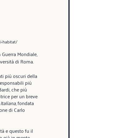
i-habitat/
a Guerra Mondiale, 
iversità di Roma.
i più oscuri della 
responsabili più 
ardi, che più 
itrice per un breve 
 Italiana
, fondata 
one di Carlo 
à e questo fu il 
no già in mente 