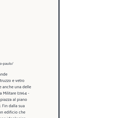
ao-paulo/
ande 
truzzo e vetro 
 e anche una delle 
 Militare (1964 - 
 piazza al piano 
. Fin dalla sua 
n edificio che 
one ideologica.