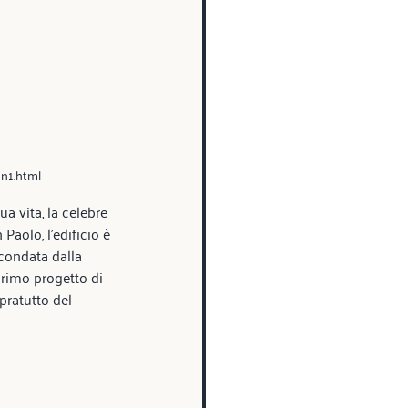
hn1.html
a vita, la celebre 
Paolo, l’edificio è 
rcondata dalla 
primo progetto di 
pratutto del 