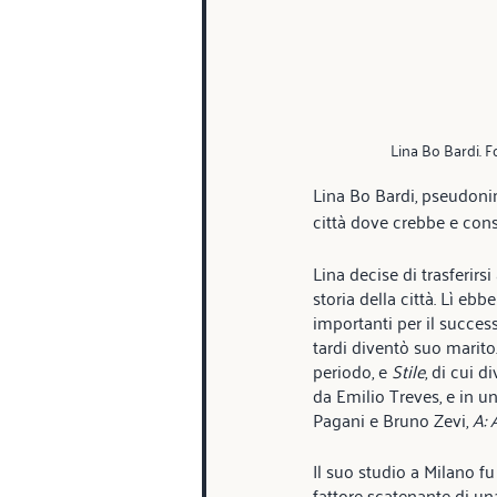
Lina Bo Bardi. 
Lina Bo Bardi, pseudonim
città dove crebbe e cons
Lina decise di trasferirs
storia della città. Lì ebb
importanti per il success
tardi diventò suo marito.
periodo, e 
Stile
, di cui d
da Emilio Treves, e in 
Pagani e Bruno Zevi, 
A: 
Il suo studio a Milano fu
fattore scatenante di una