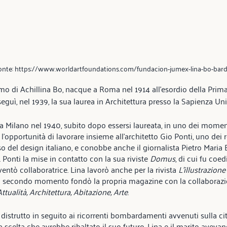
Fonte: https://www.worldartfoundations.com/fundacion-jumex-lina-bo-bard
o di Achillina Bo, nacque a Roma nel 1914 all’esordio della Prim
eguì, nel 1939, la sua laurea in Architettura presso la Sapienza Un
i a Milano nel 1940, subito dopo essersi laureata, in uno dei moment
e l’opportunità di lavorare insieme all’architetto Gio Ponti, uno dei 
o del design italiano, e conobbe anche il giornalista Pietro Maria B
 Ponti la mise in contatto con la sua riviste 
Domus
, di cui fu coed
iventò collaboratrice. Lina lavorò anche per la rivista 
L’illustrazione
un secondo momento fondò la propria magazine con la collaborazi
Attualità, Architettura, Abitazione, Arte
.
 distrutto in seguito ai ricorrenti bombardamenti avvenuti sulla citt
 scelta che avrebbe ribaltato il suo futuro. Lina e il marito aveva