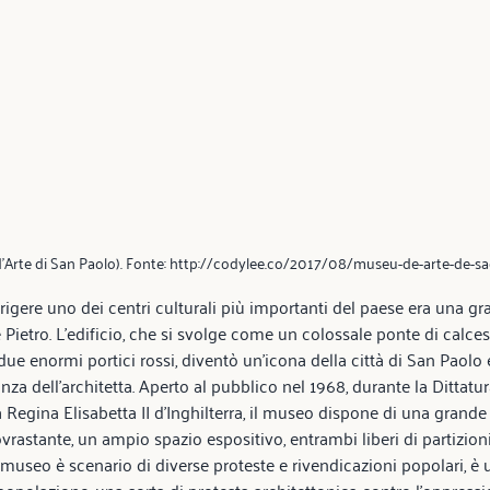
Arte di San Paolo). Fonte: http://codylee.co/2017/08/museu-de-arte-de-s
irigere uno dei centri culturali più importanti del paese era una gr
 Pietro. L’edificio, che si svolge come un colossale ponte di calces
due enormi portici rossi, diventò un’icona della città di San Paolo
za dell’architetta. Aperto al pubblico nel 1968, durante la Dittatura
 Regina Elisabetta II d’Inghilterra, il museo dispone di una grande
vrastante, un ampio spazio espositivo, entrambi liberi di partizioni
 museo è scenario di diverse proteste e rivendicazioni popolari, è u
 popolazione, una sorta di protesta architettonica contro l’oppressi