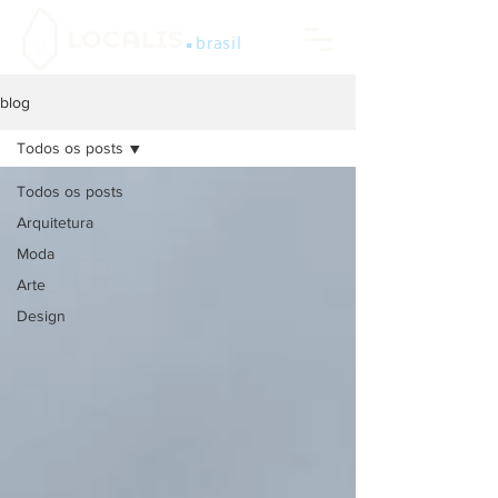
.
LOCALIS
brasil
blog
Todos os posts
Todos os posts
Arquitetura
Moda
Arte
Design