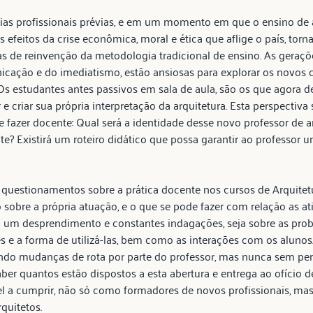
as profissionais prévias, e em um momento em que o ensino de a
s efeitos da crise econômica, moral e ética que aflige o país, torn
as de reinvenção da metodologia tradicional de ensino. As geraçõ
icação e do imediatismo, estão ansiosas para explorar os novos
. Os estudantes antes passivos em sala de aula, são os que agora
 e criar sua própria interpretação da arquitetura. Esta perspectiv
e fazer docente: Qual será a identidade desse novo professor de 
 Existirá um roteiro didático que possa garantir ao professor uni
 questionamentos sobre a prática docente nos cursos de Arquite
co sobre a própria atuação, e o que se pode fazer com relação as at
m desprendimento e constantes indagações, seja sobre as prob
es e a forma de utilizá-las, bem como as interações com os alunos
indo mudanças de rota por parte do professor, mas nunca sem perd
ber quantos estão dispostos a esta abertura e entrega ao ofício d
a cumprir, não só como formadores de novos profissionais, mas
quitetos.