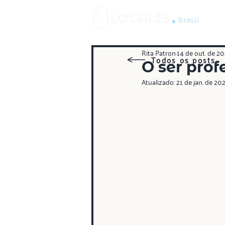
.
LOCALIS
brasil
Rita Patron
14 de out. de 2
Todos os posts
O ser prof
Atualizado:
21 de jan. de 20