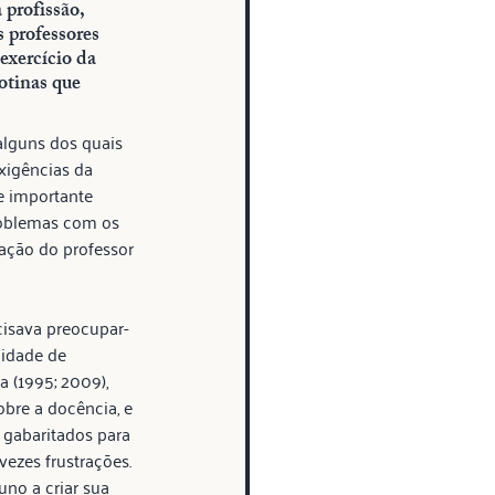
 profissão, 
 professores 
 exercício da 
otinas que 
alguns dos quais 
igências da 
e importante 
roblemas com os 
cação do professor 
cisava preocupar-
idade de 
 (1995; 2009), 
bre a docência, e 
gabaritados para 
ezes frustrações. 
no a criar sua 