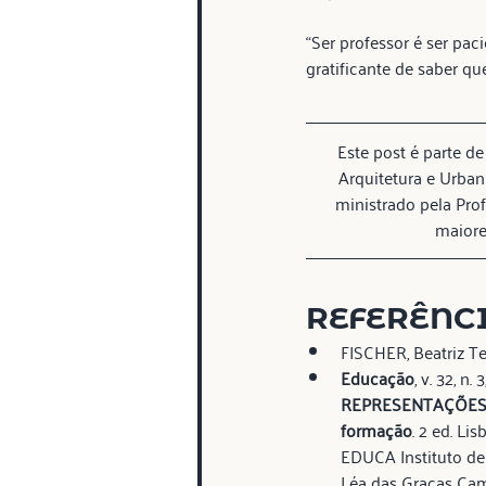
“Ser professor é ser pa
gratificante de saber qu
Este post é parte d
Arquitetura e Urban
ministrado pela Prof
maiore
REFERÊNC
FISCHER, Beatriz Te
Educação
, v. 32, n
REPRESENTAÇÕES
formação
. 2 ed. Li
EDUCA Instituto de
Léa das Graças Cam