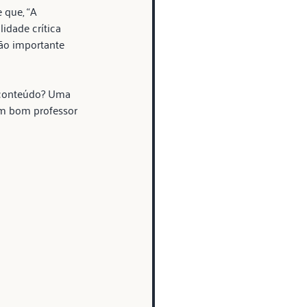
 que, “A 
idade crítica 
tão importante 
 conteúdo? Uma 
m bom professor 