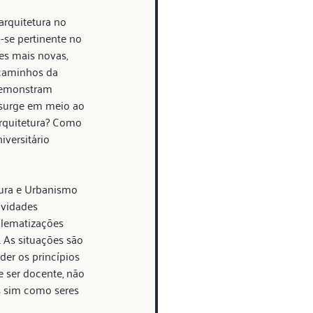
rquitetura no 
a-se pertinente no 
es mais novas, 
 caminhos da 
 demonstram 
a surge em meio ao 
arquitetura? Como 
versitário 
tura e Urbanismo 
ividades 
lematizações 
. As situações são 
er os princípios 
e ser docente, não 
 sim como seres 