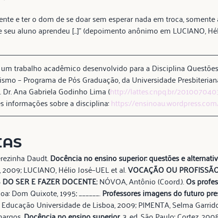
ciente e ter o dom de se doar sem esperar nada em troca, somente
e seu aluno aprendeu [...]” (depoimento anônimo em LUCIANO, Hélio
e um trabalho acadêmico desenvolvido para a Disciplina Questões
ismo – Programa de Pós Graduação, da Universidade Presbiterian
. Dr. Ana Gabriela Godinho Lima (
http://lattes.cnpq.br/20100704
s informações sobre a disciplina: 
https://ensinoau.wordpress.com
IAS
rezinha Daudt. 
Docência no ensino superior: questões e alternativ
. 3, 2009; LUCIANO, Hélio José–UEL et al. 
VOCAÇÃO OU PROFISSÃO
 DO SER E FAZER DOCENTE
; NÓVOA, Antônio (Coord.). 
Os profes
sboa: Dom Quixote, 1995; ______. 
Professores imagens do futuro pre
 Educação Universidade de Lisboa, 2009; PIMENTA, Selma Garri
argos. 
Docência no ensino superior
. 3. ed. São Paulo: Cortez, 200