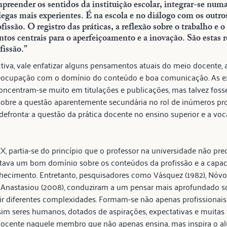
preender os sentidos da instituição escolar, integrar-se numa
egas mais experientes. É na escola e no diálogo com os outros
fissão. O registro das práticas, a reflexão sobre o trabalho e o
ntos centrais para o aperfeiçoamento e a inovação. São estas r
fissão.”
iva, vale enfatizar alguns pensamentos atuais do meio docente, 
ocupação com o domínio do conteúdo e boa comunicação. As ex
ncentram-se muito em titulações e publicações, mas talvez foss
 sobre a questão aparentemente secundária no rol de inúmeros p
defronta: a questão da prática docente no ensino superior e a vo
 partia-se do princípio que o professor na universidade não pre
tava um bom domínio sobre os conteúdos da profissão e a capac
ecimento. Entretanto, pesquisadores como Vásquez (1982), Nóvoa
e Anastasiou (2008), conduziram a um pensar mais aprofundado so
 diferentes complexidades. Formam-se não apenas profissionais 
im seres humanos, dotados de aspirações, expectativas e muitas v
docente naquele membro que não apenas ensina, mas inspira o alu