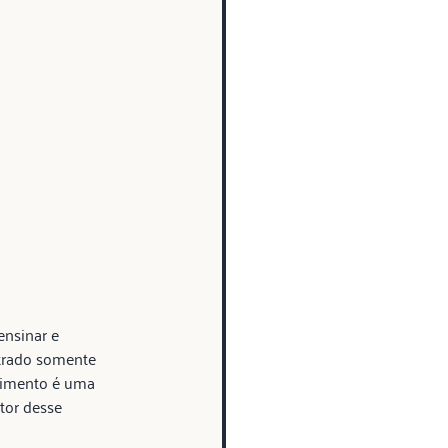
nsinar e 
trado somente 
cimento é uma 
tor desse 