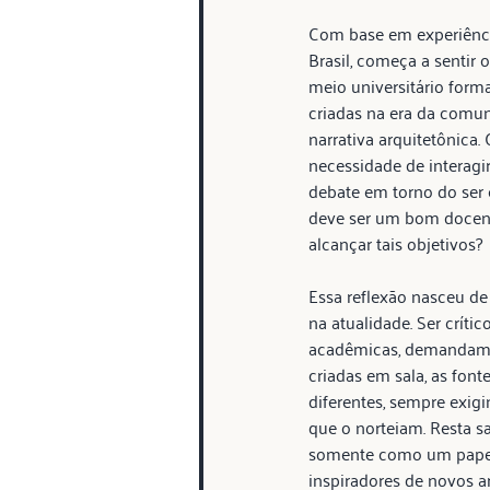
Com base em experiênci
Brasil, começa a sentir o
meio universitário form
criadas na era da comun
narrativa arquitetônica
necessidade de interagir
debate em torno do ser 
deve ser um bom docente?
alcançar tais objetivos?
Essa reflexão nasceu de
na atualidade. Ser críti
acadêmicas, demandam u
criadas em sala, as font
diferentes, sempre exig
que o norteiam. Resta sa
somente como um papel 
inspiradores de novos ar