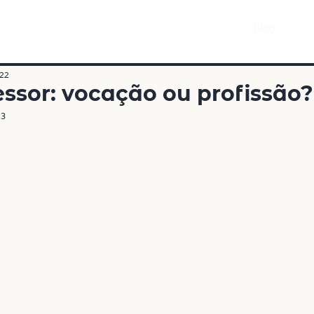
blog
022
essor: vocação ou profissão?
23