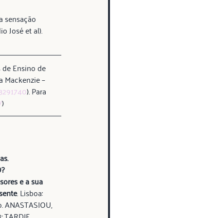
 a sensação 
 José et al).
 de Ensino de 
a Mackenzie – 
03291740
). Para 
/
)
as. 
? 
sores e a sua 
sente
. Lisboa: 
do. ANASTASIOU, 
8; TARDIF, 