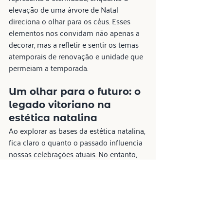
elevação de uma árvore de Natal 
direciona o olhar para os céus. Esses 
elementos nos convidam não apenas a 
decorar, mas a refletir e sentir os temas 
atemporais de renovação e unidade que 
permeiam a temporada.
Um olhar para o futuro: o 
legado vitoriano na 
estética natalina
Ao explorar as bases da estética natalina, 
fica claro o quanto o passado influencia 
nossas celebrações atuais. No entanto, 
poucas épocas moldaram a iconografia 
moderna do Natal tão profundamente 
quanto a era vitoriana. Da sua opulência 
às cores ricas e decorações elaboradas, 
esse período solidificou grande parte do 