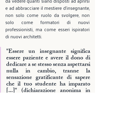
da vedere quanti siano disposti ad aprirsi 
e ad abbracciare il mestiere d'insegnante, 
non solo come ruolo da svolgere, non 
solo come formatori di nuovi 
professionisti, ma come esseri ispiratori 
di nuovi architetti.
"Essere un insegnante significa 
essere paziente e avere il dono di 
dedicare a se stesso senza aspettarsi 
nulla in cambio, tranne la 
sensazione gratificante di sapere 
che il tuo studente ha imparato 
[...]" (dichiarazione anonima in 
LUCIANO, Hélio José et al).
Questo articolo è parte di una ricerca 
accademica sviluppata per il corso 
Problematiche dell'Insegnamento 