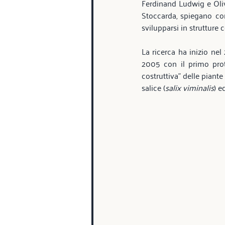
Ferdinand Ludwig e Olive
Stoccarda, spiegano com
svilupparsi in strutture c
La ricerca ha inizio ne
2005 con il primo proto
costruttiva" delle piante
salice (
salix viminalis
) e