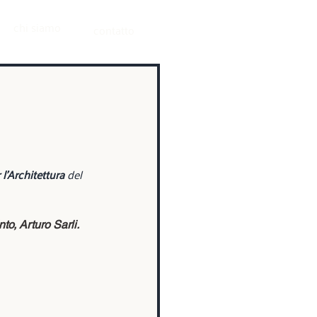
chi siamo
contatto
l'Architettura
 del 
o, Arturo Sarli.