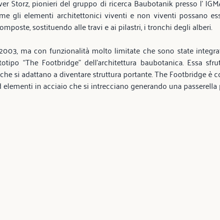
r Storz, pionieri del gruppo di ricerca Baubotanik presso l' IGMA 
e gli elementi architettonici viventi e non viventi possano esse
omposte, sostituendo alle travi e ai pilastri, i tronchi degli alberi.
l 2003, ma con funzionalità molto limitate che sono state integr
tipo “The Footbridge” dell’architettura baubotanica. Essa sfrutt
 che si adattano a diventare struttura portante. The Footbridge è co
d elementi in acciaio che si intrecciano generando una passerella 