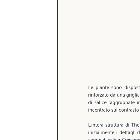
Le piante sono disposte
rinforzato da una grigli
di salice raggruppate in
incentrato sul contrasto 
L’intera struttura di Th
inizialmente i dettagli
canne di salice. Crescend