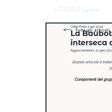
.
LOCALIS
italia
Clelia Pinto
3 apr 2022
Tutti gli articoli
La Baubot
interseca 
Aggiornamento:
21 gen 202
Questo articolo è tratto
p
Componenti del gruppo