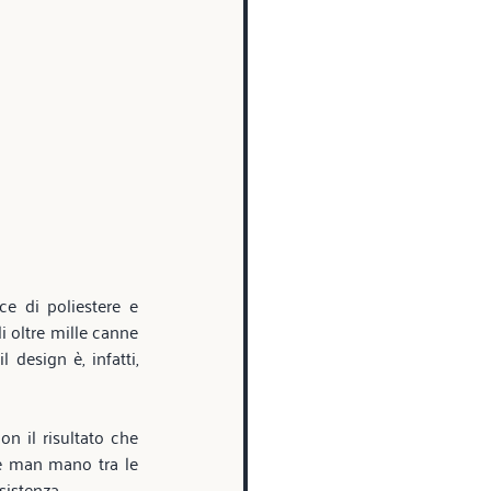
e di poliestere e 
 oltre mille canne 
design è, infatti, 
n il risultato che 
e man mano tra le 
sistenza. 