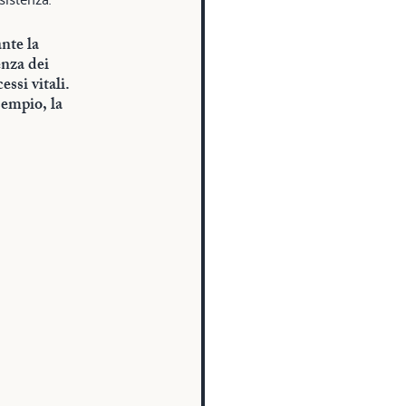
nte la 
enza dei 
ssi vitali. 
empio, la 