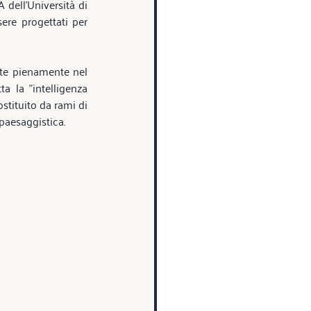
dell'Università di 
re progettati per 
ate pienamente nel 
a la "intelligenza 
stituito da rami di 
paesaggistica. 