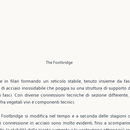
The Footbridge
 in filari formando un reticolo stabile, tenuto insieme da fasc
a di acciaio inossidabile che poggia su una struttura di supporto di
 fasci. Con diverse connessioni tecniche di sezione differente, il 
fra vegetali vivi e componenti tecnici. 
e Footbridge si modifica nel tempo e a seconda delle stagioni co
 di connessione in acciaio sono molto evidenti, fino a scomparir
o, la stabilità delle piante aumenta e la costruzione ottiene più re