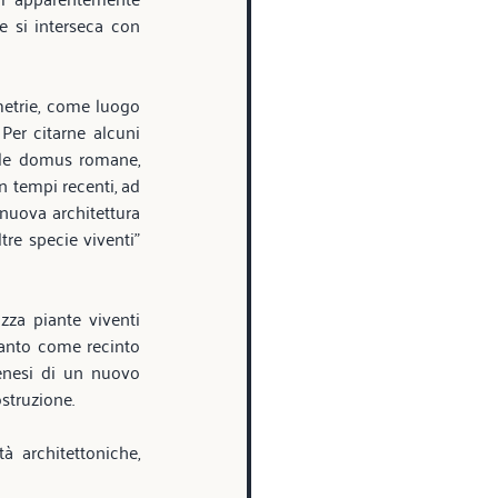
e si interseca con 
metrie, come luogo 
Per citarne alcuni 
lle domus romane,  
in tempi recenti, ad 
 nuova architettura 
re specie viventi” 
za piante viventi 
tanto come recinto 
enesi di un nuovo 
struzione.
à architettoniche, 