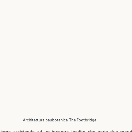
Architettura baubotanica: The Footbridge 
 stiamo assistendo ad un incontro inedito che porta due mond