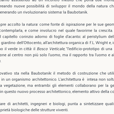
 creando nuove possibilità di sviluppo: il mondo della natura ch
 generando un rivoluzionario sistema: la Baubotanik. 
mpre accolto la natura: come fonte di ispirazione per le sue geo
contemplarla, e come involucro nel quale favorirne la crescita. 
 capitello corinzio adorno di foglie d’acanto; al peristylium de
à giardino dell’Ottocento, all’architettura organica di F.L. Wright e, 
 il verde in città: il 
Bosco Verticale
, “l’edificio-prototipo di una
pone al centro non più solo l’uomo, ma il rapporto tra l’uomo e alt
. 
vativo sta nella Baubotanik: il metodo di costruzione che utiliz
in un organismo architettonico. L’architettura è  intesa non sol
 la vegetazione, ma entrambi gli elementi collaborano per la g
 in questo nuovo processo architettonico, elemento attivo della co
nare di architetti, ingegneri e biologi, punta a sintetizzare qualit
oprietà biologiche delle strutture viventi. 