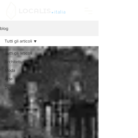
.
LOCALIS
italia
blog
Tutti gli articoli
Tutti gli articoli
Architettura
Moda
Arte
Design