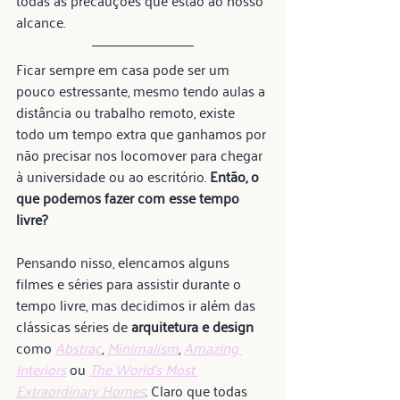
todas as precauções que estão ao nosso 
alcance.
Ficar sempre em casa pode ser um 
pouco estressante, mesmo tendo aulas a 
distância ou trabalho remoto, existe 
todo um tempo extra que ganhamos por 
não precisar nos locomover para chegar 
à universidade ou ao escritório. 
Então, o 
que podemos fazer com esse tempo 
livre?
Pensando nisso, elencamos alguns 
filmes e séries para assistir durante o 
tempo livre, mas decidimos ir além das 
clássicas séries de 
arquitetura e design
como 
Abstrac
, 
Minimalism
, 
Amazing 
Interiors
 ou 
The World’s Most 
Extraordinary Homes
. Claro que todas 