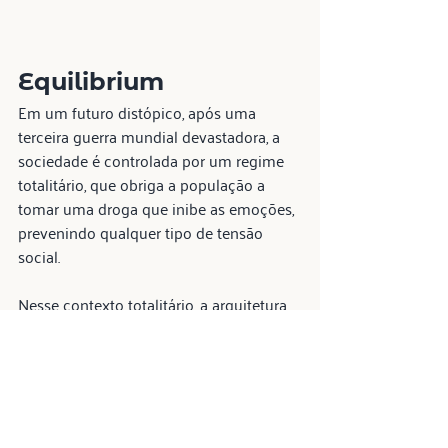
Equilibrium
Em um futuro distópico, após uma 
terceira guerra mundial devastadora, a 
sociedade é controlada por um regime 
totalitário, que obriga a população a 
tomar uma droga que inibe as emoções, 
prevenindo qualquer tipo de tensão 
social.
Nesse contexto totalitário, a arquitetura 
que ambienta o filme é inspirada na 
construção dos regimes nazifascistas e, 
também, do regime soviético, onde a 
arquitetura exercia poder e soberania 
sobre a sociedade.